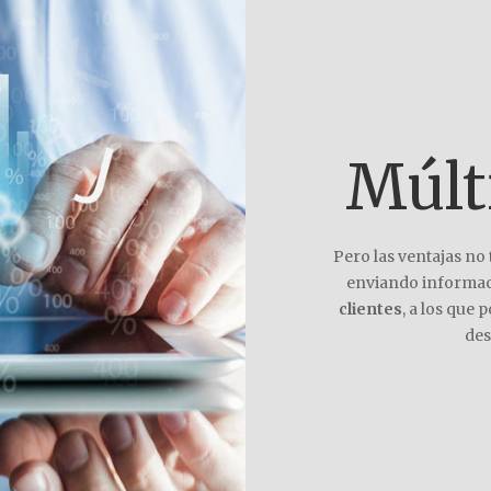
Múlt
Pero las ventajas no
enviando informac
clientes
, a los que
des