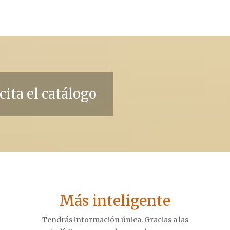
cita el catálogo
Más inteligente
Tendrás información única. Gracias a las