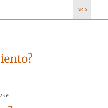
INICIO
iento?
ión 1ª