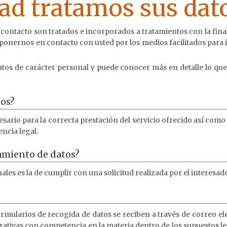
dad tratamos sus dat
e contacto son tratados e incorporados a tratamientos con la fina
 ponernos en contacto con usted por los medios facilitados para 
s de carácter personal y puede conocer más en detalle lo que
tos?
ario para la correcta prestación del servicio ofrecido así como
ncia legal.
atamiento de datos?
ales es la de cumplir con una solicitud realizada por el interesad
rmularios de recogida de datos se reciben a través de correo el
ativas con competencia en la materia dentro de los supuestos le